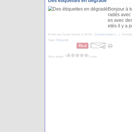
Des étiquettes en dégradé
Bonjour à t
radés avec 
es avec des
etés il y a 
Posté par Cecile Guerin à 08:56 -
Commentaires [
…
]
- Permal
Tags:
Etiquette
Vous aimez ?
0 vote