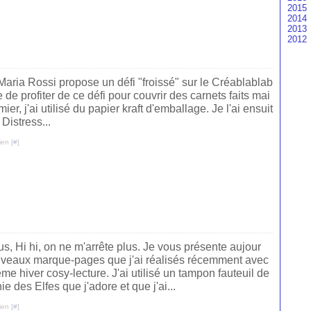
2015
Fé
M
Ma
Ma
Ju
Ao
Se
Oc
N
D
2014
Ja
Fé
Av
Av
Ju
Ju
Ao
Se
Oc
N
D
2013
Ja
M
M
Ma
Ju
Ju
Ao
Se
Oc
N
D
2012
Fé
Fé
Av
Ma
Ju
Ju
Ao
Se
Oc
N
N
Ja
Ja
M
Av
Ma
Ju
Ju
Ao
Se
Oc
Se
D
Fé
M
Av
Ma
Ju
Ju
Ao
Se
Ju
N
Ja
Fé
M
Av
Ma
Ju
Ju
Ao
Ju
Oc
Ja
Fé
M
Av
Ma
Ju
Ju
Ma
Se
Maria Rossi propose un défi "froissé" sur le Créablablab
Ja
Fé
M
Av
Ma
Ju
Av
Ao
e de profiter de ce défi pour couvrir des carnets faits mai
Ja
Fé
M
Av
Ma
M
Ju
ier, j'ai utilisé du papier kraft d'emballage. Je l'ai ensuit
Ja
Fé
M
Av
Fé
Distress...
Ja
Fé
M
Ja
Ja
Fé
ien [
#
]
Ja
us, Hi hi, on ne m'arrête plus. Je vous présente aujour
ouveaux marque-pages que j'ai réalisés récemment avec
ème hiver cosy-lecture. J'ai utilisé un tampon fauteuil de
 des Elfes que j'adore et que j'ai...
ien [
#
]