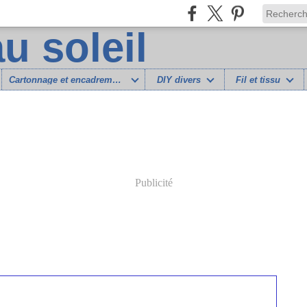
Cartonnage et encadrement
DIY divers
Fil et tissu
Publicité