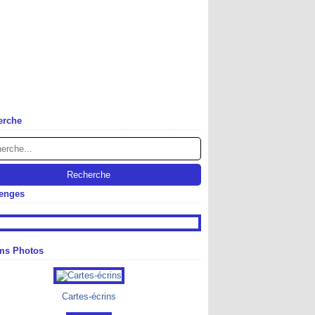
erche
lenges
ms Photos
Cartes-écrins