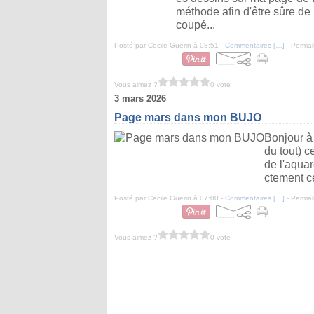
méthode afin d'être sûre de r
coupé...
Posté par Cecile Guerin à 08:51 -
Commentaires [
…
]
- Permal
Vous aimez ?
0 vote
3 mars 2026
Page mars dans mon BUJO
Bonjour à 
du tout) c
de l'aquar
ctement ce
Posté par Cecile Guerin à 07:00 -
Commentaires [
…
]
- Permal
Vous aimez ?
0 vote