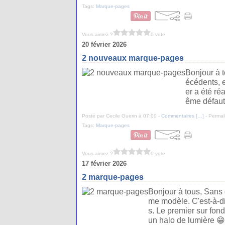
Tags:
Marque-pages
Vous aimez ?
0 vote
20 février 2026
2 nouveaux marque-pages
Bonjour à 
écédents, 
er a été r
ême défaut 
Posté par Cecile Guerin à 07:00 -
Commentaires [
…
]
- Permal
Tags:
Marque-pages
Vous aimez ?
0 vote
17 février 2026
2 marque-pages
Bonjour à tous, Sans d
me modèle. C'est-à-d
s. Le premier sur fon
un halo de lumière 😁.