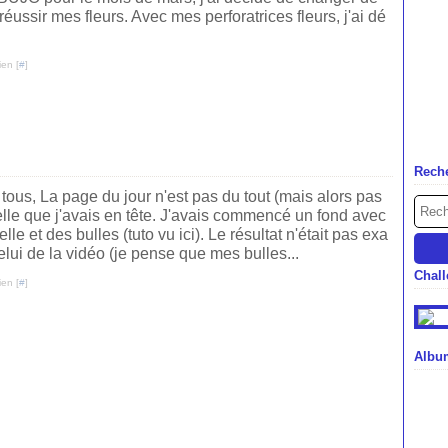
éussir mes fleurs. Avec mes perforatrices fleurs, j'ai dé
ien [
#
]
Rech
tous, La page du jour n'est pas du tout (mais alors pas
elle que j'avais en tête. J'avais commencé un fond avec
elle et des bulles (tuto vu ici). Le résultat n'était pas exa
lui de la vidéo (je pense que mes bulles...
Chal
ien [
#
]
Albu