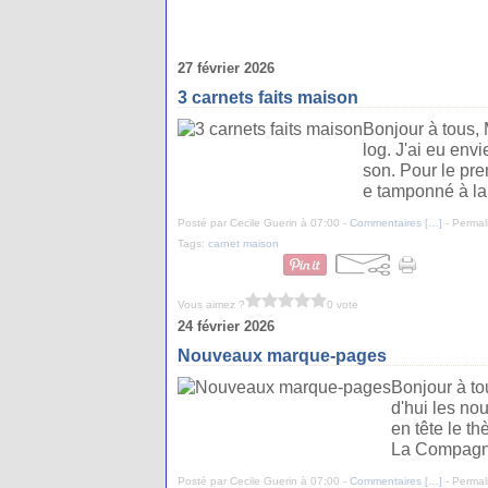
27 février 2026
3 carnets faits maison
Bonjour à tous, 
log. J'ai eu envi
son. Pour le prem
e tamponné à la 
Posté par Cecile Guerin à 07:00 -
Commentaires [
…
]
- Permal
Tags:
carnet maison
Vous aimez ?
0 vote
24 février 2026
Nouveaux marque-pages
Bonjour à to
d'hui les n
en tête le th
La Compagnie
Posté par Cecile Guerin à 07:00 -
Commentaires [
…
]
- Permal