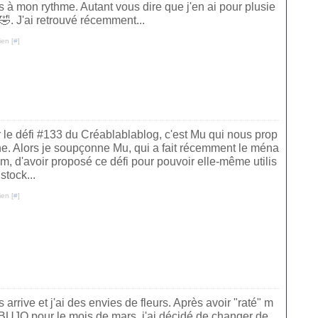
ais à mon rythme. Autant vous dire que j'en ai pour plusie
. J'ai retrouvé récemment...
ien [
#
]
 le défi #133 du Créablablablog, c'est Mu qui nous prop
he. Alors je soupçonne Mu, qui a fait récemment le ména
, d'avoir proposé ce défi pour pouvoir elle-même utilis
stock...
ien [
#
]
arrive et j'ai des envies de fleurs. Après avoir "raté" m
BUJO pour le mois de mars, j'ai décidé de changer de