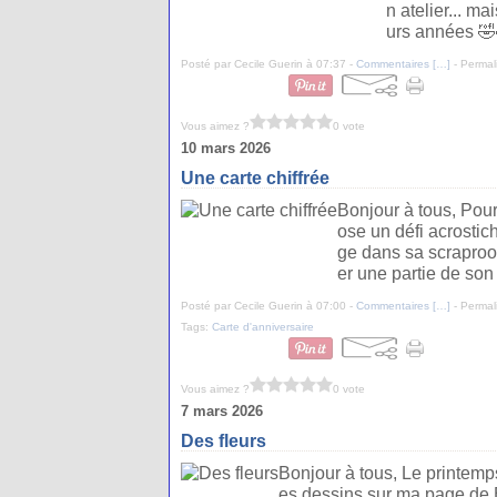
n atelier... m
urs années 🤣
Posté par Cecile Guerin à 07:37 -
Commentaires [
…
]
- Permal
Vous aimez ?
0 vote
10 mars 2026
Une carte chiffrée
Bonjour à tous, Pour
ose un défi acrostic
ge dans sa scraproom
er une partie de son 
Posté par Cecile Guerin à 07:00 -
Commentaires [
…
]
- Permal
Tags:
Carte d'anniversaire
Vous aimez ?
0 vote
7 mars 2026
Des fleurs
Bonjour à tous, Le printemps 
es dessins sur ma page de 