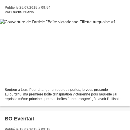
Publié le 25/07/2015 à 09:54
Par
Cecile Guerin
Bonjour à tous, Pour changer un peu des perles, je vous présente
aujourd'hui ma première boîte d'inspiration victorienne pour laquelle j'ai
repris le même principe que mes boîtes "lune orangée" , à savoir l'utilisation
d'un carton toilé pour ma réalisation,...
BO Eventail
Publié le 18/07/2015 à 09:18