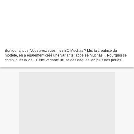
Bonjour à tous, Vous avez vues mes BO Muchas ? Mu, la créatrice du
modèle, en a également créé une variante, appelée Muchas II. Pourquoi se
compliquer la vie... Cette variante utilise des dagues, en plus des perles
SuperDuos. Je trouve le rendu très joli...