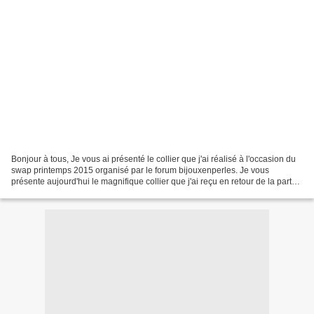
Bonjour à tous, Je vous ai présenté le collier que j'ai réalisé à l'occasion du
swap printemps 2015 organisé par le forum bijouxenperles. Je vous
présente aujourd'hui le magnifique collier que j'ai reçu en retour de la part
de Sharon, une perleuse avertie...