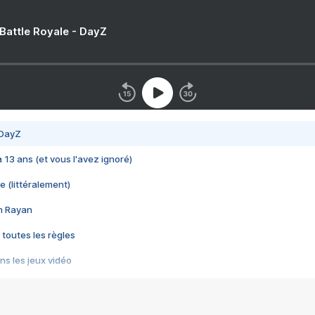
 Battle Royale - DayZ
 DayZ
 a 13 ans (et vous l'avez ignoré)
e (littéralement)
im Rayan
 toutes les règles
s les jeux vidéo
us choquant de Rockstar ? - Le scandale BULLY
e plus moche de Steam