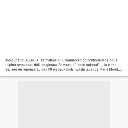
Bonjour à tous, Les DT et invitées du Créablablablog continuent de nous
inspirer avec leurs défis originaux. Je vous présente aujourd'hui la carte
réalisée en réponse au défi #9 en deux mots (washi tape) de Maria Mood.
Alors je n'ai pas un grand choix...