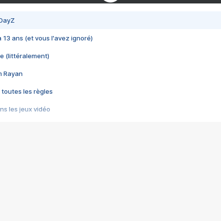
 DayZ
 a 13 ans (et vous l'avez ignoré)
e (littéralement)
im Rayan
 toutes les règles
s les jeux vidéo
us choquant de Rockstar ? - Le scandale BULLY
e plus moche de Steam
du RÊVE tourne au CAUCHEMAR
pendant 8 heures
it… à tort
umiliés par un jeu vidéo