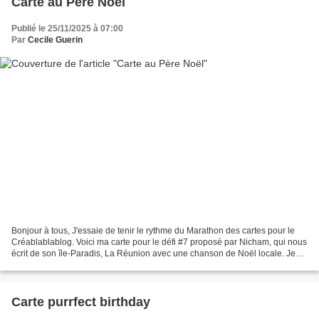
Carte au Père Noël
Publié le 25/11/2025 à 07:00
Par
Cecile Guerin
Bonjour à tous, J'essaie de tenir le rythme du Marathon des cartes pour le
Créablablablog. Voici ma carte pour le défi #7 proposé par Nicham, qui nous
écrit de son île-Paradis, La Réunion avec une chanson de Noël locale. Je
vous invite à cliquer sur le...
Carte purrfect birthday