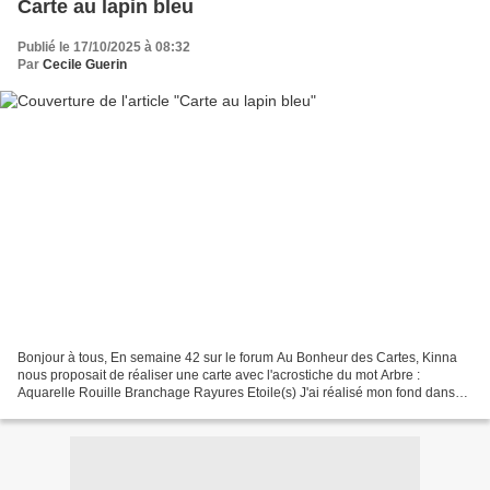
Carte au lapin bleu
Publié le 17/10/2025 à 08:32
Par
Cecile Guerin
Bonjour à tous, En semaine 42 sur le forum Au Bonheur des Cartes, Kinna
nous proposait de réaliser une carte avec l'acrostiche du mot Arbre :
Aquarelle Rouille Branchage Rayures Etoile(s) J'ai réalisé mon fond dans
des tons jaunes-orangés aux Distress...