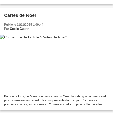
ensemble carte + enveloppe avec...
Cartes de Noël
Publié le 11/11/2025 à 09:44
Par
Cecile Guerin
Bonjour à tous, Le Marathon des cartes du Créablablablog a commencé et
je suis trèèèèès en retard ! Je vous présente donc aujourd'hui mes 2
premières cartes, en réponse au 2 premiers défis. Et je vais filer faire les
autres 😉. Le premier défi est un combo...