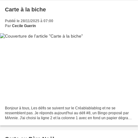
Carte à la biche
Publié le 28/11/2025 à 07:00
Par
Cecile Guerin
Bonjour à tous, Les défis se suivent sur le Créablablablog et ne se
ressemblent pas. Je réponds aujourd'hui au défi #8, un Bingo proposé par
MAnnie. J'ai choisi la ligne 2 et la colonne 1 avec en fond un papier dégradé
de blanc vers le bleu clair, sur...