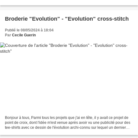
pour rappeler les blocs de lave...
Broderie "Evolution" - "Evolution" cross-stitch
Publié le 08/05/2024 à 18:04
Par
Cecile Guerin
Bonjour à tous, Parmi tous les projets que j'ai en tête, il y avait ce projet de
point de croix, dont l'idée m'est venue après avoir vu une publicité pour des
tee-shirts avec ce dessin de l'évolution archi-connu sur lequel un dernier
personnage, censé...