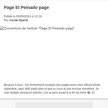
Page El Peinado page
Publié le 05/05/2024 à 13:16
Par
Cecile Guerin
Bonjour à tous, J'ai récemment scrappé des pages pour mon album photo
Argentine, sans défi particulier et que je vous ai pas encore montrées. Je
vais rédiger plusieurs articles, j'en ai pour jusqu'à la fin du mois 😂. El
Peinado (le peigné) est un volcan...