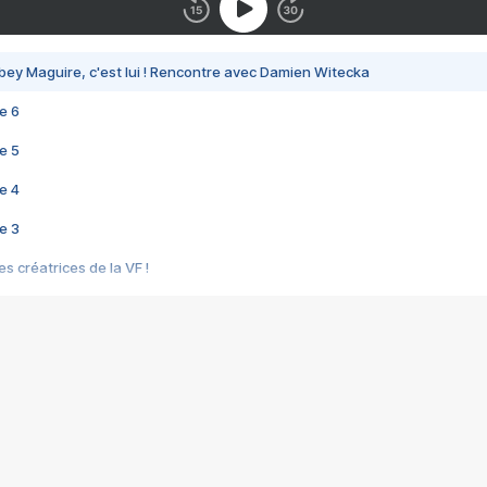
bey Maguire, c'est lui ! Rencontre avec Damien Witecka
e 6
e 5
e 4
e 3
s créatrices de la VF !
e 2
e 1
e Mektoub My Love arrive enfin ! Rencontre avec Shaïn Boumedine et Sal
i : après Toni en famille
elle réalise le bouleversant Dites lui que je l'aime