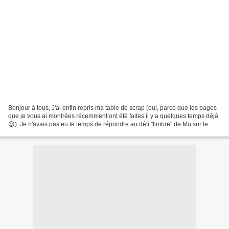
Bonjour à tous, J'ai enfin repris ma table de scrap (oui, parce que les pages
que je vous ai montrées récemment ont été faites il y a quelques temps déjà
😉). Je n'avais pas eu le temps de répondre au défi "timbre" de Mu sur le
Créablablablog et ça me...