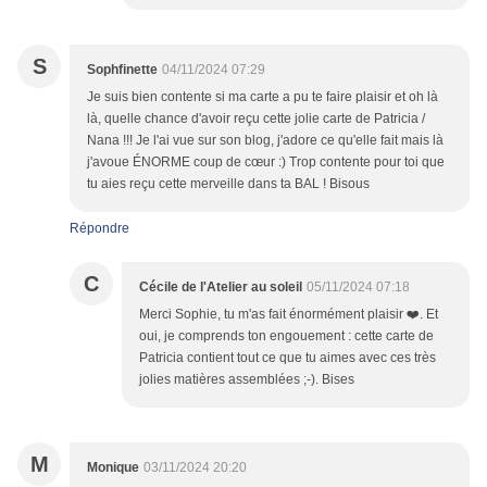
S
Sophfinette
04/11/2024 07:29
Je suis bien contente si ma carte a pu te faire plaisir et oh là
là, quelle chance d'avoir reçu cette jolie carte de Patricia /
Nana !!! Je l'ai vue sur son blog, j'adore ce qu'elle fait mais là
j'avoue ÉNORME coup de cœur :) Trop contente pour toi que
tu aies reçu cette merveille dans ta BAL ! Bisous
Répondre
C
Cécile de l'Atelier au soleil
05/11/2024 07:18
Merci Sophie, tu m'as fait énormément plaisir ❤️. Et
oui, je comprends ton engouement : cette carte de
Patricia contient tout ce que tu aimes avec ces très
jolies matières assemblées ;-). Bises
M
Monique
03/11/2024 20:20