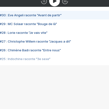
#30 : Eve Angeli raconte "Avant de partir"
#29 : MC Solaar raconte "Bouge de là"
28 : Lorie raconte "Je vais vite"
#27 : Christophe Willem raconte "Jacques a dit"
#26 : Chimène Badi raconte "Entre nous"
#25 : Indochine raconte "3e sexe"
#24 : Zaho raconte "C'est chelou"
#23 : Patrick Bruel raconte "Au café des délices"
#22 : Kyo raconte "Le chemin"
#21 : Nolwenn Leroy raconte "Cassé"
#20 : Patrick Hernandez raconte "Born to be alive"