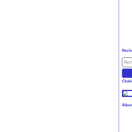
Rech
Chal
Albu