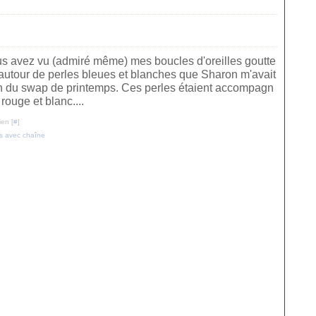
us avez vu (admiré même) mes boucles d'oreilles goutte
 autour de perles bleues et blanches que Sharon m'avait
ion du swap de printemps. Ces perles étaient accompagn
ouge et blanc....
ien [
#
]
es avec chaîne