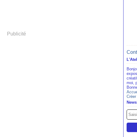
Publicité
Cont
L'Ate
Bonjo
expos
créat
moi, 
Bonne
Accue
Créer
Newsl