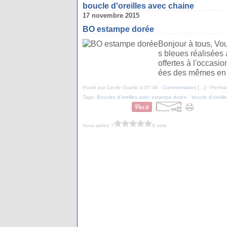
boucle d'oreilles avec chaine
17 novembre 2015
BO estampe dorée
Bonjour à tous, Vo
s bleues réalisées
offertes à l'occas
ées des mêmes en r
Posté par Cecile Guerin à 07:46 -
Commentaires [
…
]
- Permal
Tags:
Boucles d'oreilles avec estampe dorée
,
boucle d'oreill
Vous aimez ?
0 vote