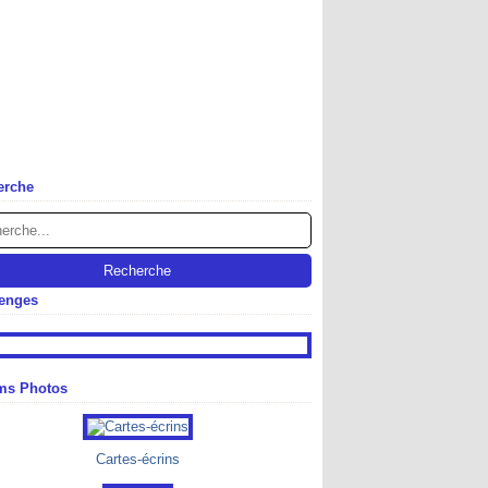
erche
lenges
ms Photos
Cartes-écrins