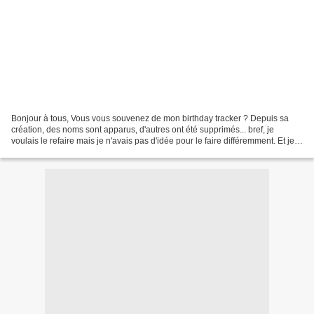
Bonjour à tous, Vous vous souvenez de mon birthday tracker ? Depuis sa
création, des noms sont apparus, d'autres ont été supprimés... bref, je
voulais le refaire mais je n'avais pas d'idée pour le faire différemment. Et je
ne voyais pas l'intérêt de le...