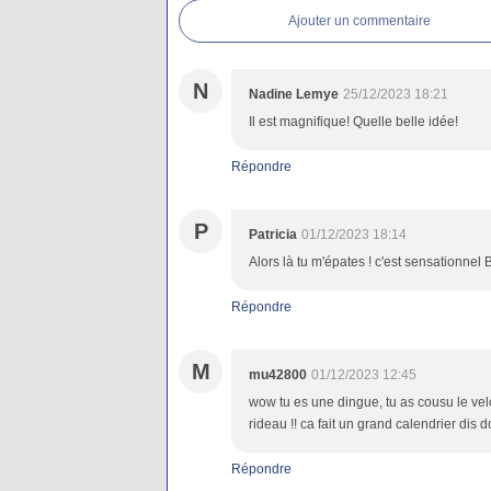
Ajouter un commentaire
N
Nadine Lemye
25/12/2023 18:21
Il est magnifique! Quelle belle idée!
Répondre
P
Patricia
01/12/2023 18:14
Alors là tu m'épates ! c'est sensationnel 
Répondre
M
mu42800
01/12/2023 12:45
wow tu es une dingue, tu as cousu le velc
rideau !! ca fait un grand calendrier dis d
Répondre