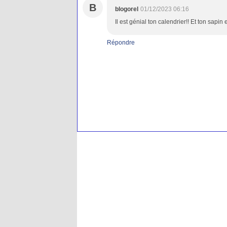
B
blogorel
01/12/2023 06:16
Il est génial ton calendrier!! Et ton sapi
Répondre