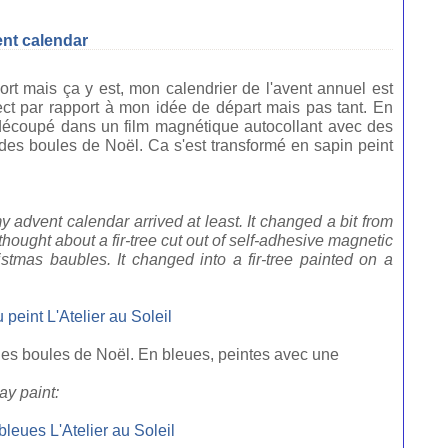
ent calendar
rt mais ça y est, mon calendrier de l'avent annuel est
ect par rapport à mon idée de départ mais pas tant. En
n découpé dans un film magnétique autocollant avec des
des boules de Noël. Ca s'est transformé en sapin peint
my advent calendar arrived at least. It changed a bit from
t thought about a fir-tree cut out of self-adhesive magnetic
stmas baubles. It changed into a fir-tree painted on a
 des boules de Noël. En bleues, peintes avec une
ay paint: