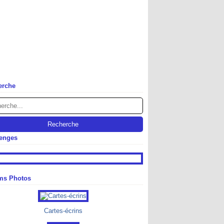
erche
lenges
ms Photos
Cartes-écrins