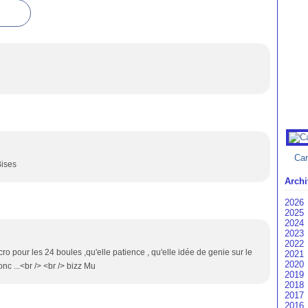
Car
Bises
Archi
2026
2025
Ao
2024
Ju
D
2023
Ju
N
D
2022
Av
Oc
N
D
ro pour les 24 boules ,qu'elle patience , qu'elle idée de genie sur le
2021
M
Se
Oc
N
D
2020
Fé
Ao
Se
Oc
N
D
onc ...<br /> <br /> bizz Mu
2019
Ja
Ju
Ju
Se
Oc
N
D
2018
Ju
Ju
Ao
Se
Oc
N
D
2017
Av
Ma
Ju
Ao
Se
Oc
N
D
2016
M
Av
Ju
Ju
Ao
Se
Oc
N
D