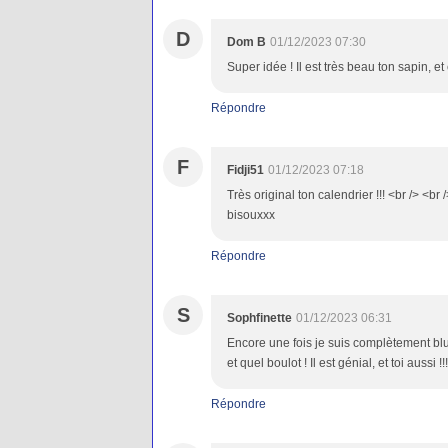
D
Dom B
01/12/2023 07:30
Super idée ! Il est très beau ton sapin, et 
Répondre
F
Fidji51
01/12/2023 07:18
Très original ton calendrier !!! <br /> <br
bisouxxx
Répondre
S
Sophfinette
01/12/2023 06:31
Encore une fois je suis complètement blufé
et quel boulot ! Il est génial, et toi aussi !
Répondre