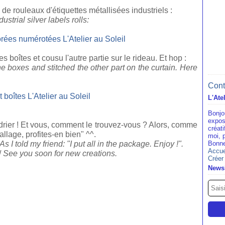
de rouleaux d'étiquettes métallisées industriels :
ustrial silver labels rolls:
 boîtes et cousu l'autre partie sur le rideau. Et hop :
the boxes and stitched the other part on the curtain. Here
Cont
L'Ate
Bonjo
expos
drier ! Et vous, comment le trouvez-vous ? Alors, comme
créat
ballage, profites-en bien" ^^.
moi, 
 As I told my friend: "I put all in the package. Enjoy !".
Bonne
Accue
/
See you soon for new creations.
Créer
Newsl