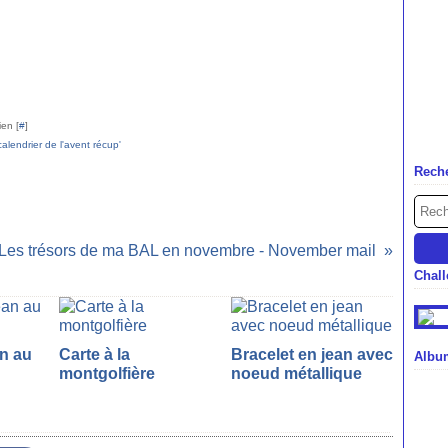
ien [
#
]
calendrier de l'avent récup'
Rech
Les trésors de ma BAL en novembre - November mail
Chal
an au
Carte à la
Bracelet en jean avec
Albu
montgolfière
noeud métallique