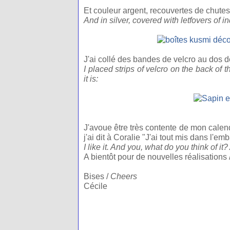
Et couleur argent, recouvertes de chutes 
And in silver, covered with letfovers of ind
J'ai collé des bandes de velcro au dos des
I placed strips of velcro on the back of 
it is:
J'avoue être très contente de mon calen
j'ai dit à Coralie "J'ai tout mis dans l'em
I like it. And you, what do you think of it?
A bientôt pour de nouvelles réalisations 
Bises /
Cheers
Cécile