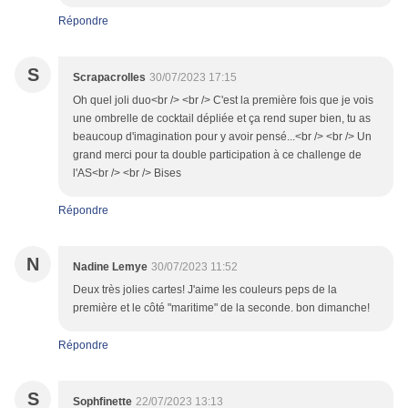
Répondre
S
Scrapacrolles
30/07/2023 17:15
Oh quel joli duo<br /> <br /> C'est la première fois que je vois
une ombrelle de cocktail dépliée et ça rend super bien, tu as
beaucoup d'imagination pour y avoir pensé...<br /> <br /> Un
grand merci pour ta double participation à ce challenge de
l'AS<br /> <br /> Bises
Répondre
N
Nadine Lemye
30/07/2023 11:52
Deux très jolies cartes! J'aime les couleurs peps de la
première et le côté "maritime" de la seconde. bon dimanche!
Répondre
S
Sophfinette
22/07/2023 13:13