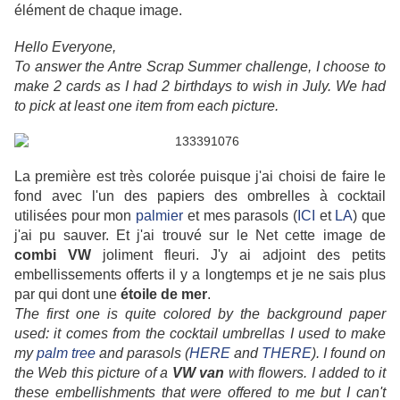
élément de chaque image.
Hello Everyone,
To answer the Antre Scrap Summer challenge, I choose to
make 2 cards as I had 2 birthdays to wish in July. We had
to pick at least one item from each picture.
La première est très colorée puisque j'ai choisi de faire le
fond avec l'un des papiers des ombrelles à cocktail
utilisées pour mon
palmier
et mes parasols (
ICI
et
LA
) que
j'ai pu sauver. Et j'ai trouvé sur le Net cette image de
combi VW
joliment fleuri. J'y ai adjoint des petits
embellissements offerts il y a longtemps et je ne sais plus
par qui dont une
étoile de mer
.
The first one is quite colored by the background paper
used: it comes from the cocktail umbrellas I used to make
my
palm tree
and parasols (
HERE
and
THERE
). I found on
the Web this picture of a
VW van
with flowers. I added to it
these embellishments that were offered to me but I can't