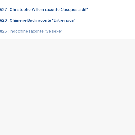
#27 : Christophe Willem raconte "Jacques a dit"
#26 : Chimène Badi raconte "Entre nous"
#25 : Indochine raconte "3e sexe"
#24 : Zaho raconte "C'est chelou"
#23 : Patrick Bruel raconte "Au café des délices"
#22 : Kyo raconte "Le chemin"
#21 : Nolwenn Leroy raconte "Cassé"
#20 : Patrick Hernandez raconte "Born to be alive"
#19 : Lorie raconte "Près de moi"
#18 : Michael Jones raconte "A nos actes manqués" (avec Jean-Jacque
#17 : Khaled raconte "Aïcha"
#16 : Corneille raconte "Parce qu'on vient de loin"