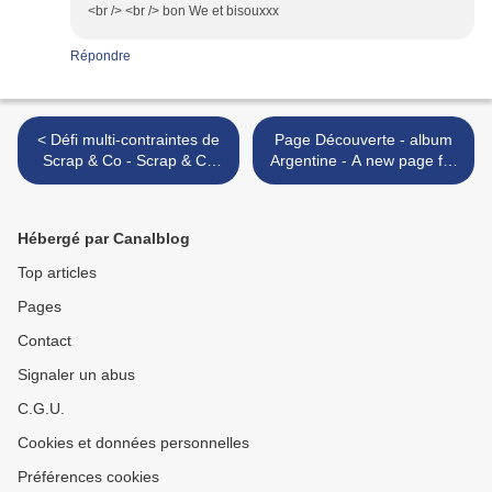
<br /> <br /> bon We et bisouxxx
Répondre
< Défi multi-contraintes de
Page Découverte - album
Scrap & Co - Scrap & Co
Argentine - A new page for
multi-constraint challenge
my Argentina photo album
>
Hébergé par Canalblog
Top articles
Pages
Contact
Signaler un abus
C.G.U.
Cookies et données personnelles
Préférences cookies