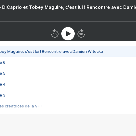
 DiCaprio et Tobey Maguire, c'est lui ! Rencontre avec Dam
bey Maguire, c'est lui ! Rencontre avec Damien Witecka
e 6
e 5
e 4
e 3
s créatrices de la VF !
e 2
e 1