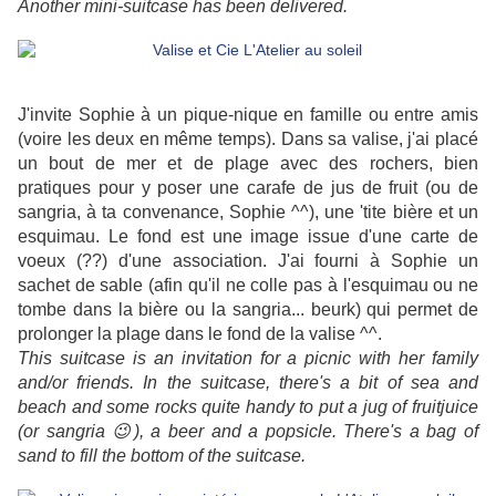
Another mini-suitcase has been delivered.
J'invite Sophie à un pique-nique en famille ou entre amis
(voire les deux en même temps). Dans sa valise, j'ai placé
un bout de mer et de plage avec des rochers, bien
pratiques pour y poser une carafe de jus de fruit (ou de
sangria, à ta convenance, Sophie ^^), une 'tite bière et un
esquimau. Le fond est une image issue d'une carte de
voeux (??) d'une association. J'ai fourni à Sophie un
sachet de sable (afin qu'il ne colle pas à l'esquimau ou ne
tombe dans la bière ou la sangria... beurk) qui permet de
prolonger la plage dans le fond de la valise ^^.
This suitcase is an invitation for a picnic with her family
and/or friends. In the suitcase, there's a bit of sea and
beach and some rocks quite handy to put a jug of fruitjuice
(or sangria 😉), a beer and a popsicle. There's a bag of
sand to fill the bottom of the suitcase.