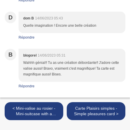
Répondre
D
dom B
14/06/2023 05:43
Quelle imagination ! Encore une belle création
Répondre
B
blogorel
14/06/2023 05:31
Wahhh génial!! Tu as une création débordante!! J'adore cette
valise aussi! Bravo, vraiment c'est magnifique! Ta carte est
magnifique aussi! Bises.
Répondre
< Mini-valise au rosier -
Carte Plaisirs simples -
Mini-suitcase with a
Simple pleasures card >
rosebush