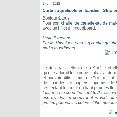
6 juin 2021
Carte coquelicots en bandes - Strip 
Bonjour à tous,
Pour son
challenge carterie-tag de mai-
avec un lift et un moodboard.
Hello Everyone,
For its
May-June card-tag challenge, th
and a moodboard.
Je destinais cette carte à
Aurélie
et el
qu'elle adorait les coquelicots. J'ai don
et pouvoir utiliser mon die "coquelicot
des bandes de papiers imprimés de 
respectant le rouge en haut pour les fleur
I planned to send the card to
Aurélie
wh
use my die-cut poppy that is vertical.
printed papers, the colors of the moodbo