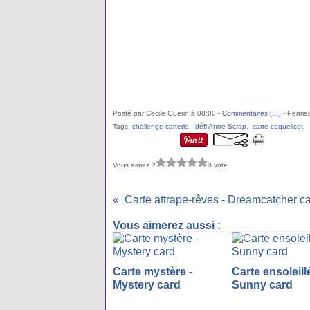
Posté par Cecile Guerin à 08:00 -
Commentaires [
…
]
- Permal
Tags:
challenge carterie
,
défi Antre Scrap
,
carte coquelicot
Vous aimez ?
0 vote
Carte attrape-rêves - Dreamcatcher c
Vous aimerez aussi :
Carte mystère -
Carte ensoleill
Mystery card
Sunny card