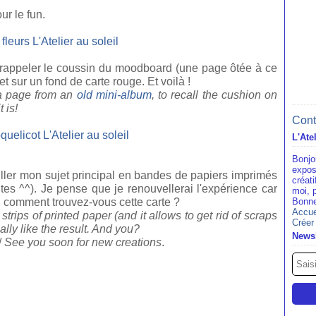
ur le fun.
r rappeler le coussin du moodboard (une page ôtée à ce
t sur un fond de carte rouge. Et voilà !
 a page from an
old mini-album
, to recall the cushion on
 is!
Cont
L'Ate
Bonjo
expos
ailler mon sujet principal en bandes de papiers imprimés
créat
utes ^^). Je pense que je renouvellerai l'expérience car
moi, 
, comment trouvez-vous cette carte ?
Bonne
Accue
trips of printed paper (and it allows to get rid of scraps
Créer
really like the result. And you?
Newsl
/
See you soon for new creations
.