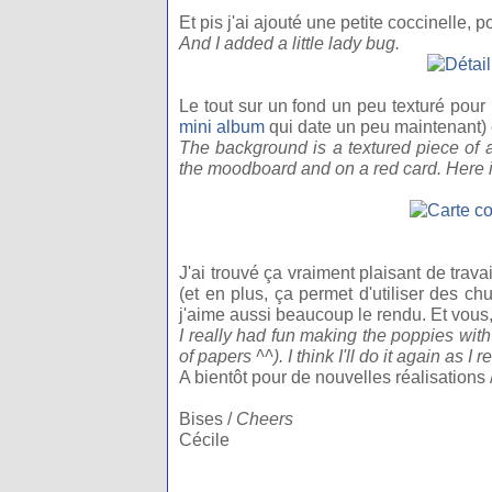
Et pis j'ai ajouté une petite coccinelle, po
And I added a little lady bug.
Le tout sur un fond un peu texturé pou
mini album
qui date un peu maintenant) e
The background is a textured piece of
the moodboard and on a red card. Here it
J'ai trouvé ça vraiment plaisant de trav
(et en plus, ça permet d'utiliser des ch
j'aime aussi beaucoup le rendu. Et vous
I really had fun making the poppies with s
of papers ^^). I think I'll do it again as I 
A bientôt pour de nouvelles réalisations 
Bises /
Cheers
Cécile