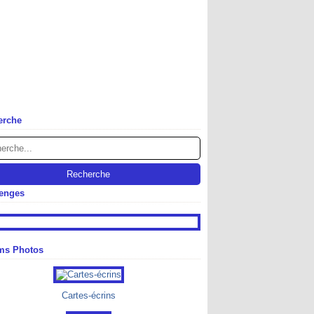
erche
lenges
ms Photos
Cartes-écrins