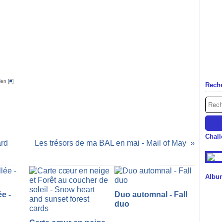
ien [
#
]
Rech
Chal
ard
Les trésors de ma BAL en mai - Mail of May
Albu
ée -
Duo automnal - Fall
duo