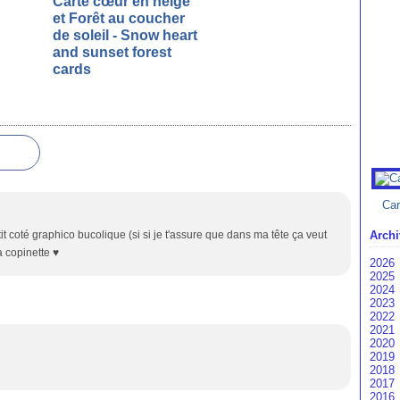
Carte cœur en neige
et Forêt au coucher
de soleil - Snow heart
and sunset forest
cards
Car
it coté graphico bucolique (si si je t'assure que dans ma tête ça veut
Archi
 copinette ♥
2026
2025
Ao
2024
Ju
D
2023
Ju
N
D
2022
Av
Oc
N
D
2021
M
Se
Oc
N
D
2020
Fé
Ao
Se
Oc
N
D
2019
Ja
Ju
Ju
Se
Oc
N
D
2018
Ju
Ju
Ao
Se
Oc
N
D
2017
Av
Ma
Ju
Ao
Se
Oc
N
D
2016
M
Av
Ju
Ju
Ao
Se
Oc
N
D