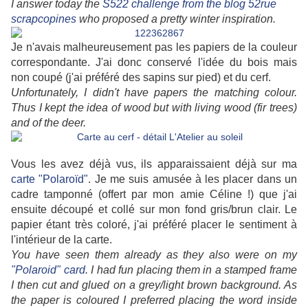
I answer today the
S522 challenge from the blog 52rue
scrapcopines
who proposed a pretty winter inspiration.
Je n'avais malheureusement pas les papiers de la couleur
correspondante. J'ai donc conservé l'idée du bois mais
non coupé (j'ai préféré des sapins sur pied) et du cerf.
Unfortunately, I didn't have papers the matching colour.
Thus I kept the idea of wood but with living wood (fir trees)
and of the deer.
Vous les avez déjà vus, ils apparaissaient déjà sur ma
carte "Polaroïd"
. Je me suis amusée à les placer dans un
cadre tamponné (offert par mon amie Céline !) que j'ai
ensuite découpé et collé sur mon fond gris/brun clair. Le
papier étant très coloré, j'ai préféré placer le sentiment à
l'intérieur de la carte.
You have seen them already as they also were on my
"Polaroid" card
. I had fun placing them in a stamped frame
I then cut and glued on a grey/light brown background. As
the paper is coloured I preferred placing the word inside