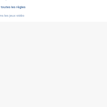
 toutes les règles
s les jeux vidéo
us choquant de Rockstar ? - Le scandale BULLY
e plus moche de Steam
du RÊVE tourne au CAUCHEMAR
pendant 8 heures
it… à tort
umiliés par un jeu vidéo
ire - Final Fantasy 8
ti un empire - Age of Empires
story DOFUS
tard, il crée l'un des pires jeux de tous les temps, MindsEye.